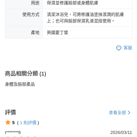
用途
保濕並修護臉部或身體肌膚
使用方式
清潔沐浴完，可將修護油塗抹濕潤的肌膚
上；也可與臉部保濕乳液混搭使用。
產地
英國愛丁堡
客服
商品相關分類 (1)
身體及臉部產品
評價
查看全部
5
(
1
則評價
)
t********8
2026/03/11