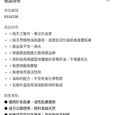
商品特色
LINE Pay
商品編號
Apple Pay
9316336
悠遊付
商品特色
ATM付款
√ 純手工製作，專注於品質
√ 純天然植物油為基底，滋潤並活化臉部或身體肌膚
運送方式
√ 產品皆不含一滴水
全家取貨付款
√ 英國美妝精選大獎得獎品牌
每筆NT$60，滿NT$1,500(含以上)免運費
√ 原料採用英國當地種植的草莓籽油，不堵塞毛孔
√ 無使用動物實驗
付款後全家取貨
√ 無使用界面活性劑
每筆NT$60，滿NT$1,500(含以上)免運費
√ 溫和的配方，不含有害化學物質
7-11取貨付款
√ 包裝外盒採用海藻創新材料製成
每筆NT$60，滿NT$1,500(含以上)免運費
銷售重點
付款後7-11取貨
◆ 適用於各肌膚，油性肌膚適用
每筆NT$60，滿NT$1,500(含以上)免運費
◆ 成分公開透明，原料皆純天然
◆ 有機荷芭芭油為基底，易於吸收不黏膩