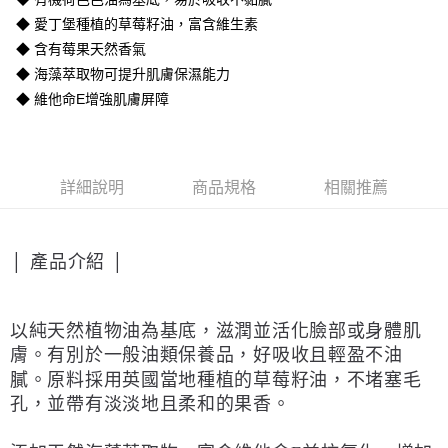
宅配
◆ 愛丁堡種植的草莓籽油，富含維生素
每筆NT$150，滿NT$1,500(含以上)免運費
◆ 含有莓果天然香氣
離島宅配
◆ 海藻萃取物可提升肌膚保濕能力
每筆NT$300
◆ 維他命E增強肌膚屏障
詳細說明
商品規格
相關推薦
│ 產品介紹 │
以純天然植物油為基底，滋潤並活化臉部或身體肌
膚。有別於一般油類保養品，好吸收且輕盈不油
膩。原料採用英國當地種植的草莓籽油，不堵塞毛
孔，並帶有淡淡地且柔和的果香。