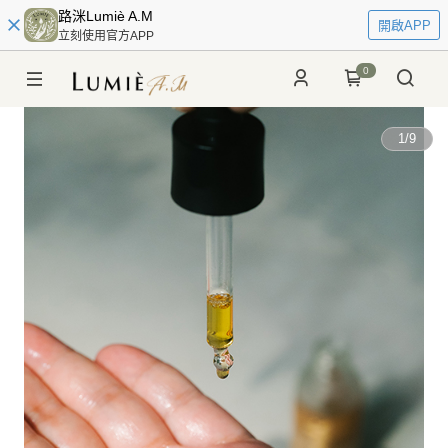
路洣Lumiè A.M
開啟APP
立刻使用官方APP
0
1
/
9