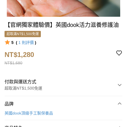
【官網獨家體驗價】英國dook活力滋養修護油
超取滿NT$1,500免運
5
(
1
則評價
)
NT$1,280
NT$1,680
付款與運送方式
超取滿NT$1,500免運
付款方式
品牌
信用卡一次付款
英國dook頂級手工製保養品
超商取貨付款