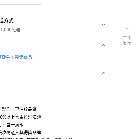
送方式
1,500免運
清除
紀錄
次付款
k頂級手工製保養品
付款
手工製作，專注於品質
含50%以上喜馬拉雅海鹽
品皆不含一滴水
國美妝精選大獎得獎品牌