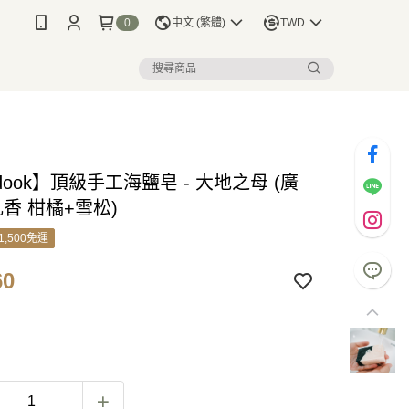
0
中文 (繁體)
TWD
ook】頂級手工海鹽皂 - 大地之母 (廣
香 柑橘+雪松)
1,500免運
60