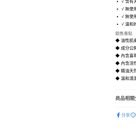
√ 含有
全家取貨
√ 無
每筆NT$6
√ 無
√ 溫
付款後全
銷售重點
每筆NT$6
◆ 油性肌
7-11取貨
◆ 成分公
每筆NT$6
◆ 內含喜
◆ 內含活
付款後7-1
◆ 精油天
每筆NT$6
◆ 溫和清
宅配
每筆NT$1
商品相關分
離島宅配
身體及臉
每筆NT$3
分享
人氣商品