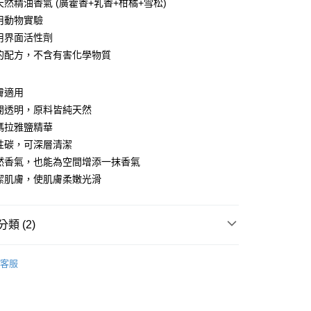
天然精油香氣 (廣藿香+乳香+柑橘+雪松)
付款
使用動物實驗
0，滿NT$1,500(含以上)免運費
使用界面活性劑
和的配方，不含有害化學物質
家取貨
0，滿NT$1,500(含以上)免運費
膚適用
付款
開透明，原料皆純天然
0，滿NT$1,500(含以上)免運費
瑪拉雅鹽精華
性碳，可深層清潔
1取貨
然香氣，也能為空間增添一抹香氣
0，滿NT$1,500(含以上)免運費
潔肌膚，使肌膚柔嫩光滑
50，滿NT$1,500(含以上)免運費
類 (2)
部產品
00
客服
推薦