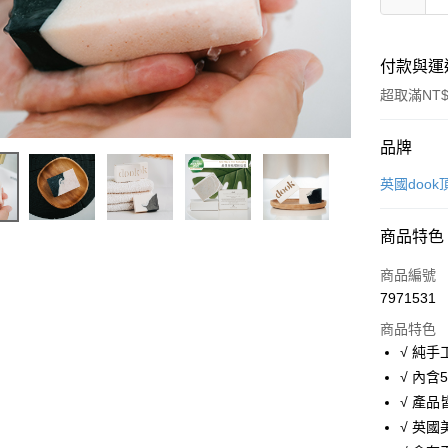
付款與運
超取滿NT$
付款方式
品牌
信用卡一
英國doo
超商取貨
商品特色
LINE Pay
商品編號
Apple Pay
7971531
商品特色
悠遊付
√ 純
ATM付款
√ 內
√ 產
√ 英
運送方式