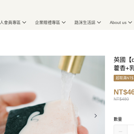
人會員專區
企業贈禮專區
路洣生活誌
About us
英國【d
藿香+乳
超取滿NT$
NT$4
NT$480
數量