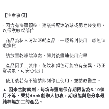
【注意事項】
- 因含有海鹽顆粒，建議搭配沐浴球或肥皂袋使用，
以保護敏感部位。
- 商品為私人清潔消耗產品，一經拆封使用，恕無法
退換貨
- 請放置乾燥陰涼處，開封後盡速使用完畢
- 產品因手工製作，花紋和顏色可能會有差異，乃正
常現象，可安心使用
- 使用後若有不適請即刻停止使用，並請教醫生。
▲ 因未含防腐劑，每塊海鹽皂保存期限皆為6-10個
月不等，秉持dook創辦人初衷，期盼能與您分享最
純粹無加工的產品。