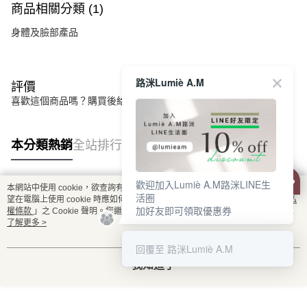
商品相關分類 (1)
身體及臉部產品
路洣Lumiè A.M
評價
喜歡這個商品嗎？購買後給他一個好評吧
本分類熱銷
全站排行
歡迎加入Lumiè A.M路洣LINE生
本網站中使用 cookie，欲查詢有關本網站使用 cookie 方式之詳情，及若您不希
活圈
熱門標籤
望在電腦上使用 cookie 時應如何變更電腦的 cookie 設定，請參閱本網站「
隱私
加好友即可領取優惠券
權條款
」之 Cookie 聲明。您繼續使用本網站即表示您同意本公司得按本網站使
用條款之 Cookie 聲明使用 cookie。
了解更多 >
回覆至 路洣Lumiè A.M
我知道了