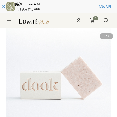
路洣Lumiè A.M
開啟APP
立刻使用官方APP
0
1
/
3