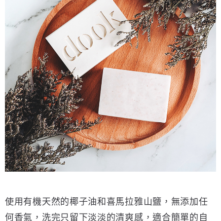
宅配
每筆NT$150，滿NT$1,500(含以上)免運費
離島宅配
每筆NT$300
使用有機天然的椰子油和喜馬拉雅山鹽，無添加任
何香氣，洗完只留下淡淡的清爽感，適合簡單的自