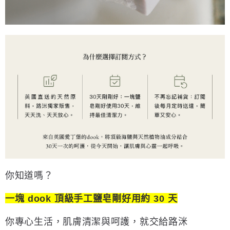
你知道嗎？
一塊 dook 頂級手工鹽皂剛好用約 30 天
你專心生活，肌膚清潔與呵護，就交給路洣