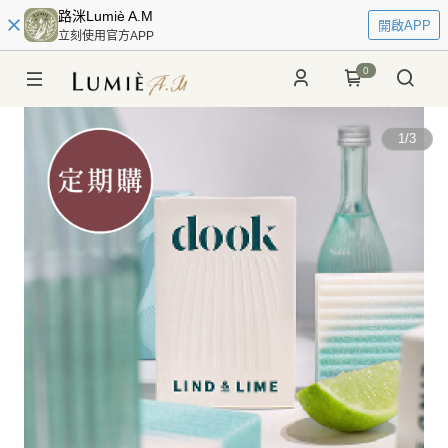
路洣Lumiè A.M
開啟APP
立刻使用官方APP
0
1
/
3