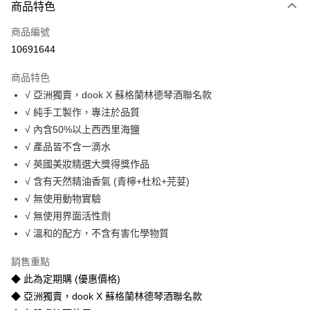
商品特色
宅配
每筆NT$150，滿NT$1,500(含以上)免運費
商品編號
10691644
商品特色
√ 亞洲獨賣，dook X 蘇格蘭林德琴酒聯名款
√ 純手工製作，專注於品質
√ 內含50%以上西西里海鹽
√ 產品皆不含一滴水
√ 英國美妝精選大獎得獎作品
√ 含有天然精油香氣 (青檸+杜松+芫荽)
√ 無使用動物實驗
√ 無使用界面活性劑
√ 溫和的配方，不含有害化學物質
銷售重點
◆ 此為定期購 (優惠價格)
◆ 亞洲獨賣，dook X 蘇格蘭林德琴酒聯名款